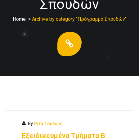
Σπουδών
Home
>
Archive by category "Πρόγραμμα Σπουδών"
By
Ρίτα Σουλάρη
Εξειδικευμένα Τμήματα Β’