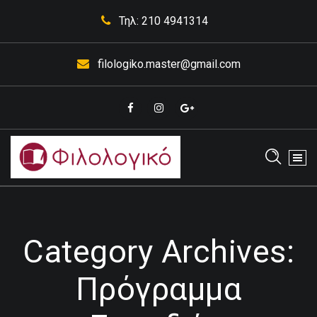
Skip
Τηλ: 210 4941314
to
content
filologiko.master@gmail.com
Έκθεσης Κορυδαλλός
Category Archives:
Πρόγραμμα