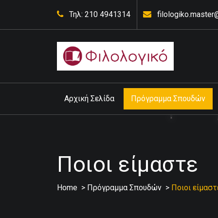
Skip
Τηλ: 210 4941314
filologiko.maste
to
content
Έκθεσης Κορυδαλλός
Αρχική Σελίδα
Πρόγραμμα Σπουδών
Ποιοι είμαστε
Home
>
Πρόγραμμα Σπουδών
>
Ποιοι είμαστ