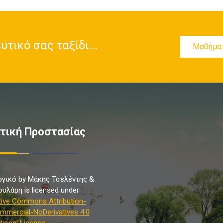
τικό σας ταξίδι...
Μαθήμα
τική Προστασίας
γικό by Μάκης Τσελέντης &
ουλάρη is licensed under
tive Commons Attribution-
mercial-NoDerivatives 4.0