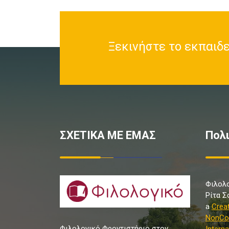
Ξεκινήστε το εκπαιδευ
ΣΧΕΤΙΚΑ ΜΕ ΕΜΑΣ
Πολι
Φιλολο
Ρίτα Σ
a
Crea
NonCom
Φιλολογικό Φροντιστήριο στον