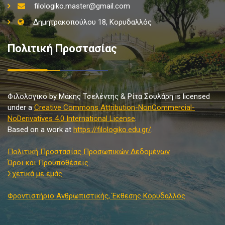
filologiko.master@gmail.com
Δημητρακοπούλου 18, Κορυδαλλός
Πολιτική Προστασίας
Φιλολογικό by Μάκης Τσελέντης & Ρίτα Σουλάρη is licensed
under a
Creative Commons Attribution-NonCommercial-
NoDerivatives 4.0 International License
.
Based on a work at
https://filologiko.edu.gr/
.
Πολιτική Προστασίας Προσωπικών Δεδομένων
Όροι και Προϋποθέσεις
Σχετικά με εμάς
Φροντιστήριο Ανθρωπιστικής, Έκθεσης Κορυδαλλός