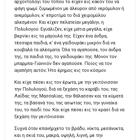
αρχοντολόγι του τόπου το είχεν εις κακόν του να
φάγη ψωμί ζυμωμένον με άλευρον από νερόμυλον ή
ανεμόμυλον, κ’ επροτίμα το διά χειρομύλου
αλεσμένον. Και είχεν πελατείαν μεγάλην, η
Πολυλογού. Εγυάλιζεν, είχε μάτια μεγάλα, είχε
βερνίκι εις τα μάγουλά της. Είχεν ένα άνδρα,
τέσσαρα παιδιά, κ’ ένα γαϊδουράκι μικρόν διά να
κουβαλά τα αλέσματα. Όλα τα αγαπούσε, τον άνδρα
της, τα παιδιά της, το γαϊδουράκι της. Μόνον τον
μπαρμπα-Γιαννιόν δεν αγαπούσε. Ποίος να τον
αγαπήση αυτόν; Ήτο έρημος εις τον κόσμον.
Και είχε πέσει εις τον έρωτα, με την γειτόνισσαν
την Πολυλογού, διά να ξεχάση το καράβι του, τας
Λαΐδας της Μασσαλίας, την θάλασσαν και τα κύματά
της, τα βάσανά του, τας ασωτίας του, την γυναίκα
του, το παιδί του. Και είχε πέσει εις το κρασί διά να
ξεχάση την γειτόνισσαν.
Συχνά όταν επανήρχετο το βράδυ, νύκτα, μεσάνυκτα,
και η σκιά του, μακρά, υψηλή, λιγνή, με την