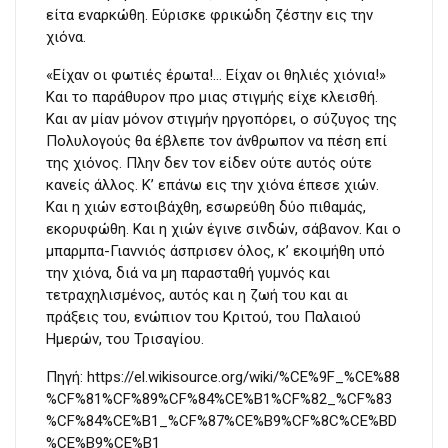
είτα εναρκώθη. Εύρισκε φρικώδη ζέστην εις την
χιόνα.
«Είχαν οι φωτιές έρωτα!… Είχαν οι θηλιές χιόνια!»
Και το παράθυρον προ μιας στιγμής είχε κλεισθή.
Και αν μίαν μόνον στιγμήν ηργοπόρει, ο σύζυγος της
Πολυλογούς θα έβλεπε τον άνθρωπον να πέση επί
της χιόνος. Πλην δεν τον είδεν ούτε αυτός ούτε
κανείς άλλος. Κ’ επάνω εις την χιόνα έπεσε χιών.
Και η χιών εστοιβάχθη, εσωρεύθη δύο πιθαμάς,
εκορυφώθη. Και η χιών έγινε σινδών, σάβανον. Και ο
μπαρμπα-Γιαννιός άσπρισεν όλος, κ’ εκοιμήθη υπό
την χιόνα, διά να μη παρασταθή γυμνός και
τετραχηλισμένος, αυτός και η ζωή του και αι
πράξεις του, ενώπιον του Κριτού, του Παλαιού
Ημερών, του Τρισαγίου.
Πηγή: https://el.wikisource.org/wiki/%CE%9F_%CE%88
%CF%81%CF%89%CF%84%CE%B1%CF%82_%CF%83
%CF%84%CE%B1_%CF%87%CE%B9%CF%8C%CE%BD
%CE%B9%CE%B1