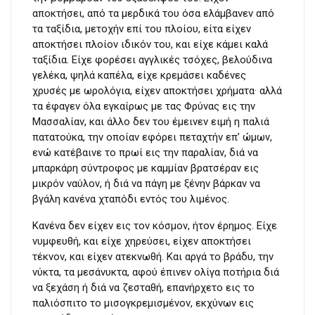
αποκτήσει, από τα μερδικά του όσα ελάμβανεν από
τα ταξίδια, μετοχήν επί του πλοίου, είτα είχεν
αποκτήσει πλοίον ιδικόν του, και είχε κάμει καλά
ταξίδια. Είχε φορέσει αγγλικές τσόχες, βελούδινα
γελέκα, ψηλά καπέλα, είχε κρεμάσει καδένες
χρυσές με ωρολόγια, είχεν αποκτήσει χρήματα· αλλά
τα έφαγεν όλα εγκαίρως με τας Φρύνας εις την
Μασσαλίαν, και άλλο δεν του έμεινεν ειμή η παλιά
πατατούκα, την οποίαν εφόρει πεταχτήν επ’ ώμων,
ενώ κατέβαινε το πρωί εις την παραλίαν, διά να
μπαρκάρη σύντροφος με καμμίαν βρατσέραν εις
μικρόν ναύλον, ή διά να πάγη με ξένην βάρκαν να
βγάλη κανένα χταπόδι εντός του λιμένος.
Κανένα δεν είχεν εις τον κόσμον, ήτον έρημος. Είχε
νυμφευθή, και είχε χηρεύσει, είχεν αποκτήσει
τέκνον, και είχεν ατεκνωθή. Και αργά το βράδυ, την
νύκτα, τα μεσάνυκτα, αφού έπινεν ολίγα ποτήρια διά
να ξεχάση ή διά να ζεσταθή, επανήρχετο εις το
παλιόσπιτο το μισογκρεμισμένον, εκχύνων εις