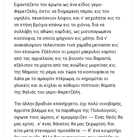
Εφαντάζετο τον έρωτα ως ένα είδος γερο-
Φερετζέλη, όστις να διημερεύη πέραν, εις τον
υψηλόν, πευκόσκιον λόφον, και ν’ ασχολήται εις το
να στήνη βρόχια επάνω εις τα χιόνια, διά να
συλλάβη τις αθώες καρδιές, ως μισοπαγωμένα
κοσσύφια, τα οποία ψάχνουν εις μάτην, διά ν’
ανακαλύψουν τελευταίαν τινά χαμάδα μείνασαν εις
τον ελαιώνα. Εξέλιπον οι μικροί μακρυλοί καρποί
από τας αγριελαίας εις το βουνόν του Βαραντά,
εξέλιπον τα μύρτα από τας ευώδεις μυρσίνας εις
της Μαμούς το ρέμα, και τώρα τα κοσσυφάκια τα
λάλα με το αμαυρόν πτέρωμα, οι κηρομύται οι
γλυκείς και αι κίχλαι αι εύθυμοι πίπτουσι θύματα
της θηλιάς του γερο-Φερετζέλη.
Την άλλην βραδιάν επανήρχετο, όχι πολύ οινοβαρής,
έρριπτε βλέμμα εις τα παράθυρα της Πολυλογούς,
ύψωνε τους ώμους, κ’ εμορμύριζεν: ― Ένας Θεός θα
μας κρίνη… κ’ ένας θάνατος θα μας ξεχωρίση. Και
είτα μετά στεναγμού προσέθετε: ― Κ’ ένα κοιμητήρι