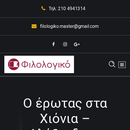
Skip
Τηλ: 210 4941314
to
content
filologiko.master@gmail.com
Έκθεσης Κορυδαλλός
Ο έρωτας στα
Χιόνια –