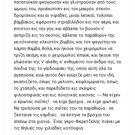
πατατούκαν φεύγουσαν και γλιστρούσαν από τους
ώμους του, προέκυπτεν εις τον μακρόν, στενόν
δρομίσκον, και αι νιφάδες, μυίαι λευκαί, τολύπαι
βάμβακος, εφέροντο στροβιληδόν εις τον αέρα, και
έπιπτον εις την γην, και έβλεπε το βουνόν ν’
ασπρίζη εις το σκότος, έβλεπε το παράθυρον της
γειτόνισσας κλειστόν, βωβόν, και τον φεγγίτην να
λάμπη θαμβά, θολά, και ήκουε τον χειρόμυλον να
τρίζη ακόμη, και ο χειρόμυλος έπαυε, και ήκουε την
γλώσσαν της ν’ αλέθη, κ’ ενθυμείτο τον άνδρα της, τα
παιδιά της, το γαϊδουράκι της, οπού αυτή όλα τα
αγαπούσε, ενώ αυτόν δεν εγύριζε μάτι να τον ιδή,
εκαπνίζετο, όπως το μελίσσι, εσφλομώνετο, όπως
το χταπόδι, και παρεδίδετο εις σκέψεις
φιλοσοφικάς και εις ποιητικάς εικόνας. ― Να είχεν
ο έρωτας σαΐτες!… να είχε βρόχια… να είχε φωτιές…
Να τρυπούσε με τις σαΐτες του τα παραθύρια… να
ζέσταινε τις καρδιές… να έστηνε τα βρόχια του
απάνω στα χιόνια… Ένας γερο-Φερετζέλης πιάνει με
τις θηλιές του χιλιάδες κοτσύφια.