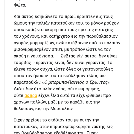
Φώτα.
Και αυτός εσηκώνετο το πρωί, έρριπτεν εις τους
ώμους την παλιάν πατατούκαν του, το μόνον ρούχον
οπού εσώζετο ακόμη από τους προ της ευτυχίας
του χρόνους, και κατήρχετο εις την παραθαλάσσιον
αγοράν, μορμυρίζων, ενώ κατέβαινεν από το παλαιόν
μισογκρεμισμένον σπίτι, με τρόπον ώστε να τον
ακούη η γειτόνισσα: ― Σεβτάς είν’ αυτός, δεν είναι
τσορβάς…· έρωντας είναι, δεν είναι γέρωντας. Το
έλεγε τόσον συχνά, ώστε όλες οι γειτονοπούλες
οπού τον ήκουαν του το εκόλλησαν τέλος ως
παρατσούκλι: «
Ο μπαρμπα-Γιαννιός ο Έρωντας
».
Διότι δεν ήτο πλέον νέος, ούτε εύμορφος,
ούτε
άσπρα
είχεν. Όλα αυτά τα είχε φθείρει προ
χρόνων πολλών, μαζί με το καράβι, εις την
θάλασσαν, εις την Μασσαλίαν.
Είχεν αρχίσει το στάδιόν του με αυτήν την
πατατούκαν, όταν επρωτομπαρκάρησε ναύτης εις
την βομβάρδαν του εξαδέλφου του. Είχεν