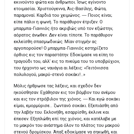
εκινούντο φώτα και άνθρωποι. Ίσως εγίνοντο
ετοιμασίαι. Χριστούγεννα, Άις-Βασίλης, Φώτα,
παραμοναί. Καρδιά του χειμώνος. ― Ποιος είναι;
είπε πάλιν η φωνή. Το παράθυρον έτριξεν. Ο
μπαρμπα-Γιαννιός ήτο ακριβώς υπό τον εξώστην,
αόρατος άνωθεν. Δεν είναι τίποτε. Το παράθυρον
εκλείσθη σπασμωδικώς. Μίαν στιγμήν ας
αργοπορούσε! Ο μπαρμπα-Γιαννιός εστηρίζετο
όρθιος εις τον παραστάτην. Εδοκίμασε να είπη το
τραγούδι του, αλλ’ εις το πνεύμα του το υποβρύχιον,
του ήρχοντο ως ναυάγια αι λέξεις: «Γειτόνισσα
πολυλογού, μακρύ-στενό σοκάκι!…»
Μόλις ήρθρωσε τας λέξεις, και σχεδόν δεν
ηκούσθησαν. Εχάθησαν εις τον βόμβον του ανέμου
και εις τον στρόβιλον της χιόνος. ― Και εγώ σοκάκι
είμαι, εμορμύρισε… ζωντανό σοκάκι. Εξεπιάσθη από
την λαβήν του. Εκλονήθη, εσαρρίσθη, έκλινε και
έπεσεν. Εξηπλώθη επί της χιόνος, και κατέλαβε με
το μακρόν του ανάστημα όλον το πλάτος του μακρού
στενού δρομίσκου. Άπαξ εδοκίμασε να σηκωθή, και