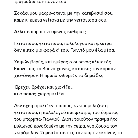
τραγούδια τον πόνον του:
Σοκάκι μου μακρύ-στενό, με την κατεβασιά σου,
κάμε κ’ εμένα γείτονα με την γειτόνισσά σου.
Άλλοτε παραπονούμενος ευθύμως:
Γειτόνισσα, γειτόνισσα, πολυλογού και ψεύτρα,
δεν είπες μια φορά κ’ εσύ, Γιαννιό μου έλα μέσα.
Χειμών βαρύς, επί ημέρας ο ουρανός κλειστός.
Επάνω εις τα βουνά χιόνες, κάτω εις τον κάμπον
χιονόνερον. Η πρωία ενθύμιζε το δημώδες:
Βρέχει, βρέχει και χιονίζει,
κι ο παπάς χειρομυλίζει.
Δεν εχειρομύλιζεν ο παπάς, εχειρομύλιζεν η
γειτόνισσα, η πολυλογού και ψεύτρα, του άσματος
του μπαρμπα-Γιαννιού. Διότι τοιούτον πράγμα ήτο·
μυλωνού εργαζομένη με την χείρα, γυρίζουσα τον
χειρόμυλον. Σημειώσατε ότι, τον καιρόν εκείνον, το