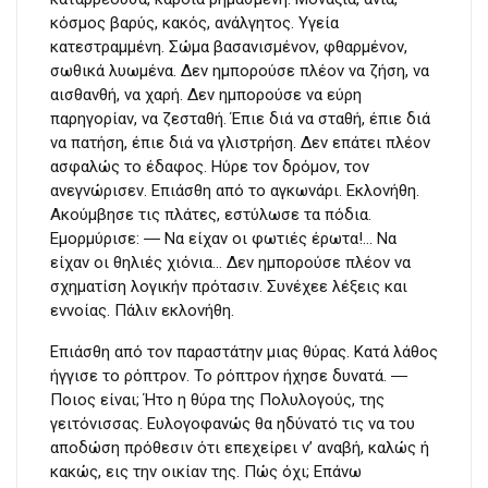
κόσμος βαρύς, κακός, ανάλγητος. Υγεία
κατεστραμμένη. Σώμα βασανισμένον, φθαρμένον,
σωθικά λυωμένα. Δεν ημπορούσε πλέον να ζήση, να
αισθανθή, να χαρή. Δεν ημπορούσε να εύρη
παρηγορίαν, να ζεσταθή. Έπιε διά να σταθή, έπιε διά
να πατήση, έπιε διά να γλιστρήση. Δεν επάτει πλέον
ασφαλώς το έδαφος. Ηύρε τον δρόμον, τον
ανεγνώρισεν. Επιάσθη από το αγκωνάρι. Εκλονήθη.
Ακούμβησε τις πλάτες, εστύλωσε τα πόδια.
Εμορμύρισε: ― Να είχαν οι φωτιές έρωτα!… Να
είχαν οι θηλιές χιόνια… Δεν ημπορούσε πλέον να
σχηματίση λογικήν πρότασιν. Συνέχεε λέξεις και
εννοίας. Πάλιν εκλονήθη.
Επιάσθη από τον παραστάτην μιας θύρας. Κατά λάθος
ήγγισε το ρόπτρον. Το ρόπτρον ήχησε δυνατά. ―
Ποιος είναι; Ήτο η θύρα της Πολυλογούς, της
γειτόνισσας. Ευλογοφανώς θα ηδύνατό τις να του
αποδώση πρόθεσιν ότι επεχείρει ν’ αναβή, καλώς ή
κακώς, εις την οικίαν της. Πώς όχι; Επάνω