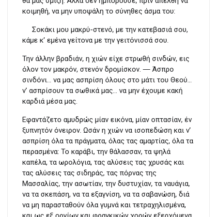
θα μας σμίξη. Αλλά δεν ημπορούσε, πριν απέλθη να
κοιμηθή, να μην υποψάλη το σύνηθες άσμα του:
Σοκάκι μου μακρύ-στενό, με την κατεβασιά σου,
κάμε κ’ εμένα γείτονα με την γειτόνισσά σου.
Την άλλην βραδιάν, η χιών είχε στρωθή σινδών, εις
όλον τον μακρόν, στενόν δρομίσκον. ― Άσπρο
σινδόνι… να μας ασπρίση όλους στο μάτι του Θεού…
ν’ ασπρίσουν τα σωθικά μας… να μην έχουμε κακή
καρδιά μέσα μας.
Εφαντάζετο αμυδρώς μίαν εικόνα, μίαν οπτασίαν, έν
ξυπνητόν όνειρον. Ωσάν η χιών να ισοπεδώση και ν’
ασπρίση όλα τα πράγματα, όλας τας αμαρτίας, όλα τα
περασμένα: Το καράβι, την θάλασσαν, τα ψηλά
καπέλα, τα ωρολόγια, τας αλύσεις τας χρυσάς και
τας αλύσεις τας σιδηράς, τας πόρνας της
Μασσαλίας, την ασωτίαν, την δυστυχίαν, τα ναυάγια,
να τα σκεπάση, να τα εξαγνίση, να τα σαβανώση, διά
να μη παρασταθούν όλα γυμνά και τετραχηλισμένα,
και ως εξ οργίων και φραγκικών χορών εξερχόμενα,