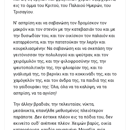
εις το όμμα του Κριτού, του Παλαιού Ημερών, του
Τρισαγίου.
Ν’ ασπρίση και να σαβανώση τον δρομίσκον τον
μακρόν και τον στενόν με την κατεβασιάν του και με
την δυσωδίαν του, και τον οικίσκον τον παλαιόν και
καταρρέοντα, και την πατατούκαν την λερήν και
κουρελιασμένην: Να σαβανώση και να σκεπάση την
γειτόνισσαν την πολυλογού και ψεύτραν, και τον
χειρόμυλόν της, και την φιλοφροσύνην της, την
ψευτοπολιτικήν της, την φλυαρίαν της, και το
γυάλισμά της, το βερνίκι και το κοκκινάδι της, και το
χαμόγελόν της, και τον άνδρα της, τα παιδιά της και
το γαϊδουράκι της: Όλα, όλα να τα καλύψη, να τα
ασπρίση, να τα αγνίση!
Την άλλην βραδιάν, την τελευταίαν, νύκτα,
μεσάνυκτα, επανήλθε μεθυσμένος πλειότερον
παράποτε. Δεν έστεκε πλέον εις τα πόδια του, δεν
εκινείτο ουδ’ ανέπνεε πλέον. Χειμών βαρύς, οικία
καταρρέουσα, καρδία ρημασμένη. Μοναξία, ανία,