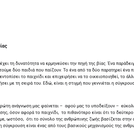
ίας
έχει τη δυνατότητα να ερμηνεύσει την πηγή της βίας. Ένα παράδει
ύμε δύο παιδιά που παίζουν. Το ένα από τα δύο παρατηρεί ένα παι
ντοπίσει το παιχνίδι και επιχειρήσει να το οικειοποιηθεί, το άλ
σει με τη σειρά του. Εδώ, είναι η στιγμή που γεννιέται η σύγκρου
ε πρώτη ανάγνωση μας φαίνεται – αφού μας το υποδείξουν – εύκο
σης, όσον αφορά το παιχνίδι, το πιθανότερο είναι ότι το δεύτερο
με, ωστόσο, ότι το σύνολο της ανθρώπινης ζωής βασίζεται στην
η σύγκρουση είναι ένας από τους βασικούς μηχανισμούς της ανθρ