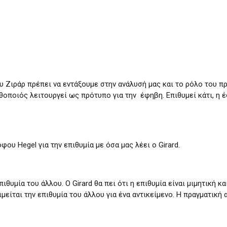
υ Ζιράρ πρέπει να εντάξουμε στην ανάλυσή μας και το ρόλο του π
θοποιός λειτουργεί ως πρότυπο για την έφηβη. Επιθυμεί κάτι, η έ
υ Hegel για την επιθυμία με όσα μας λέει o Girard.
πιθυμία του άλλου. Ο Girard θα πει ότι η επιθυμία είναι μιμητική κ
είται την επιθυμία του άλλου για ένα αντικείμενο. Η πραγματική α