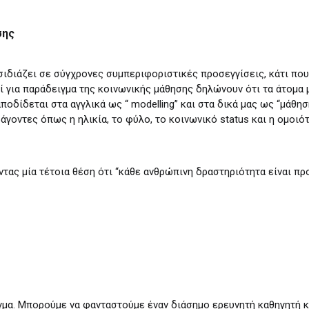
σης
ιδιάζει σε σύγχρονες συμπεριφοριστικές προσεγγίσεις, κάτι που
οί για παράδειγμα της κοινωνικής μάθησης δηλώνουν ότι τα άτομα
αποδίδεται στα αγγλικά ως “ modelling” και στα δικά μας ως “μάθ
γοντες όπως η ηλικία, το φύλο, το κοινωνικό status και η ομοιό
ντας μία τέτοια θέση ότι “κάθε ανθρώπινη δραστηριότητα είναι πρ
μα. Μπορούμε να φανταστούμε έναν διάσημο ερευνητή καθηγητή κα