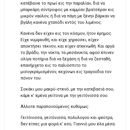
κατέβαινε το πρωί εις την παραλίαν, διά να
μπαρκάρη σύντροφος με καμμίαν βρατσέραν εις
μικρόν ναύλον, ή διά να πάγη με ξένην βάρκαν να
βγάλη κανένα χταπόδι εντός του λιμένος.
Κανένα δεν είχεν εις τον κόσμον, ήτον έρημος.
Είχε νυμφευθή, και είχε χηρεύσει, είχεν
αποκτήσει τέκνον, και είχεν ατεκνωθή. Και αργά
το βράδυ, την νύκτα, τα μεσάνυκτα, αφού έπινεν
ολίγα ποτήρια διά να ξεχάση ή διά να ζεσταθή,
επανήρχετο εις το παλιόσπιτο το
μισογκρεμισμένον, εκχύνων εις τραγούδια τον
πόνον του:
Σοκάκι μου μακρύ-στενό, με την κατεβασιά σου,
κάμε κ’ εμένα γείτονα με την γειτόνισσά σου.
Άλλοτε παραπονούμενος ευθύμως:
Γειτόνισσα, γειτόνισσα, πολυλογού και ψεύτρα,
δεν είπες μια φορά κ’ εσύ, Γιαννιό μου έλα μέσα.