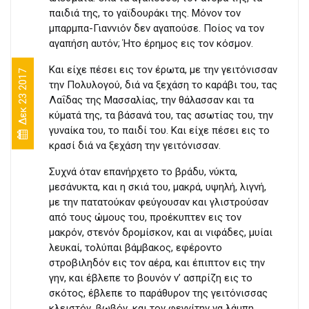
παιδιά της, το γαϊδουράκι της. Μόνον τον
μπαρμπα-Γιαννιόν δεν αγαπούσε. Ποίος να τον
αγαπήση αυτόν; Ήτο έρημος εις τον κόσμον.
Και είχε πέσει εις τον έρωτα, με την γειτόνισσαν
Δεκ 23 2017
την Πολυλογού, διά να ξεχάση το καράβι του, τας
Λαΐδας της Μασσαλίας, την θάλασσαν και τα
κύματά της, τα βάσανά του, τας ασωτίας του, την
γυναίκα του, το παιδί του. Και είχε πέσει εις το
κρασί διά να ξεχάση την γειτόνισσαν.
Συχνά όταν επανήρχετο το βράδυ, νύκτα,
μεσάνυκτα, και η σκιά του, μακρά, υψηλή, λιγνή,
με την πατατούκαν φεύγουσαν και γλιστρούσαν
από τους ώμους του, προέκυπτεν εις τον
μακρόν, στενόν δρομίσκον, και αι νιφάδες, μυίαι
λευκαί, τολύπαι βάμβακος, εφέροντο
στροβιληδόν εις τον αέρα, και έπιπτον εις την
γην, και έβλεπε το βουνόν ν’ ασπρίζη εις το
σκότος, έβλεπε το παράθυρον της γειτόνισσας
κλειστόν, βωβόν, και τον φεγγίτην να λάμπη