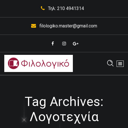
Skip
Τηλ: 210 4941314
to
content
filologiko.master@gmail.com
Έκθεσης Κορυδαλλός
Tag Archives:
Λογοτεχνία