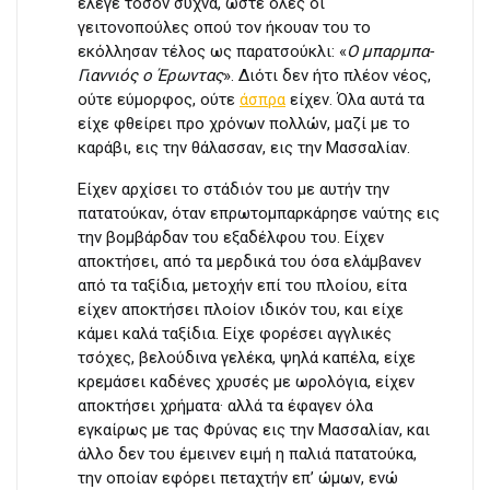
έλεγε τόσον συχνά, ώστε όλες οι
γειτονοπούλες οπού τον ήκουαν του το
εκόλλησαν τέλος ως παρατσούκλι: «
Ο μπαρμπα-
Γιαννιός ο Έρωντας
». Διότι δεν ήτο πλέον νέος,
ούτε εύμορφος, ούτε
άσπρα
είχεν. Όλα αυτά τα
είχε φθείρει προ χρόνων πολλών, μαζί με το
καράβι, εις την θάλασσαν, εις την Μασσαλίαν.
Είχεν αρχίσει το στάδιόν του με αυτήν την
πατατούκαν, όταν επρωτομπαρκάρησε ναύτης εις
την βομβάρδαν του εξαδέλφου του. Είχεν
αποκτήσει, από τα μερδικά του όσα ελάμβανεν
από τα ταξίδια, μετοχήν επί του πλοίου, είτα
είχεν αποκτήσει πλοίον ιδικόν του, και είχε
κάμει καλά ταξίδια. Είχε φορέσει αγγλικές
τσόχες, βελούδινα γελέκα, ψηλά καπέλα, είχε
κρεμάσει καδένες χρυσές με ωρολόγια, είχεν
αποκτήσει χρήματα· αλλά τα έφαγεν όλα
εγκαίρως με τας Φρύνας εις την Μασσαλίαν, και
άλλο δεν του έμεινεν ειμή η παλιά πατατούκα,
την οποίαν εφόρει πεταχτήν επ’ ώμων, ενώ