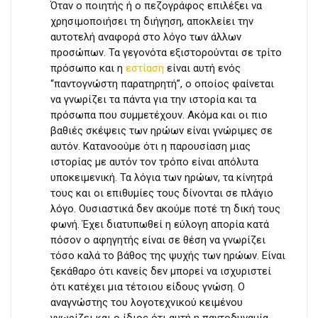
Όταν ο ποιητής ή ο πεζογράφος επιλέξει να
χρησιμοποιήσει τη διήγηση, αποκλείει την
αυτοτελή αναφορά στο λόγο των άλλων
προσώπων. Τα γεγονότα εξιστορούνται σε τρίτο
πρόσωπο και η
εστίαση
είναι αυτή ενός
“παντογνώστη παρατηρητή”, ο οποίος φαίνεται
να γνωρίζει τα πάντα για την ιστορία και τα
πρόσωπα που συμμετέχουν. Ακόμα και οι πιο
βαθιές σκέψεις των ηρώων είναι γνώριμες σε
αυτόν. Κατανοούμε ότι η παρουσίαση μιας
ιστορίας με αυτόν τον τρόπο είναι απόλυτα
υποκειμενική. Τα λόγια των ηρώων, τα κίνητρά
τους και οι επιθυμίες τους δίνονται σε πλάγιο
λόγο. Ουσιαστικά δεν ακούμε ποτέ τη δική τους
φωνή. Έχει διατυπωθεί η εύλογη απορία κατά
πόσον ο αφηγητής είναι σε θέση να γνωρίζει
τόσο καλά το βάθος της ψυχής των ηρώων. Είναι
ξεκάθαρο ότι κανείς δεν μπορεί να ισχυριστεί
ότι κατέχει μια τέτοιου είδους γνώση. Ο
αναγνώστης του λογοτεχνικού κειμένου
γνωρίζει και ο ίδιος ότι αυτή η παντοδυναμία