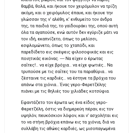
θαμβά, θολά, και ήκουε τον χειρόμυλον να τρίζη
ακόμη, και ο χειρόμυλος έπαυε, και ήκουε την
γλώσσαν της ν’ αλέθη, κ’ ενθυμείτο τον άνδρα
της, τα παιδιά της, το γαϊδουράκι της, οπού αυτή
όλα τα αγαπούσε, ενώ αυτόν δεν εγύριζε μάτι να
τον ιδή, εκαπνίζετο, όπως το μελίσσι,
εσφλομώνετο, όπως το χταπόδι, και
παρεδίδετο εις σκέψεις φιλοσοφικάς και εις
ποιητικάς εικόνας. ― Να είχεν ο έρωτας
σαΐτες!… να είχε βρόχια… να είχε φωτιές… Να
τρυπούσε με τις σαΐτες του τα παραθύρια… να
ζέσταινε τις καρδιές… να έστηνε τα βρόχια του
απάνω στα χιόνια… Ένας γερο-Φερετζέλης
πιάνει με τις θηλιές του χιλιάδες κοτσύφια.
Εφαντάζετο τον έρωτα ως ένα είδος γερο-
Φερετζέλη, όστις να διημερεύη πέραν, εις τον
υψηλόν, πευκόσκιον λόφον, και ν’ ασχολήται εις
το να στήνη βρόχια επάνω εις τα χιόνια, διά να
συλλάβη τις αθώες καρδιές, ως μισοπαγωμένα