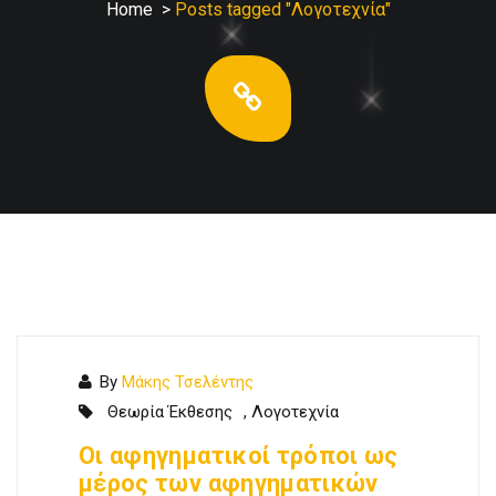
Home
>
Posts tagged "Λογοτεχνία"
By
Μάκης Τσελέντης
Θεωρία Έκθεσης
,
Λογοτεχνία
Οι αφηγηματικοί τρόποι ως
μέρος των αφηγηματικών