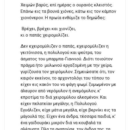
Χειμών βαρύς, επί ημέρας ο ουρανός κλειστός.
Επάνω εις τα βουνά χιόνες, κάτω εις τον κάμπον
χιονόνερον. Η πρωία ενθύμιζε το δημώδες:
Βρέχει, βρέχει και χιονίζει,
κι ο παπάς χειρομυλίζει.
Δεν εχειρομύλιζεν ο παπάς, εχειρομύλιζεν η
γειτόνισσα, η πολυλογού και ψεύτρα, του
άσματος του μπαρμπα-Γιαννιού. Διότι τοιούτον
πράγμα ήτο· μυλωνού εργαζομένη με την χείρα,
γυρίζουσα τον χειρόμυλον. Σημειώσατε ότι, τον
καιρόν εκείνον, το αρχοντολόγι του τόπου το
είχεν εις κακόν του να φάγη ψωμί ζυμωμένον με
άλευρον από νερόμυλον ή ανεμόμυλον, κ’
επροτίμα το διά χειρομύλου αλεσμένον. Και
είχεν πελατείαν μεγάλην, η Πολυλογού.
Εγυάλιζεν, είχε μάτια μεγάλα, είχε βερνίκι εις τα
μάγουλά της. Είχεν ένα άνδρα, τέσσαρα παιδιά, κ’
ένα γαϊδουράκι μικρόν διά να κουβαλά τα
αλέσματα. Όλα τα αγαπούσε, τον άνδρα της, τα