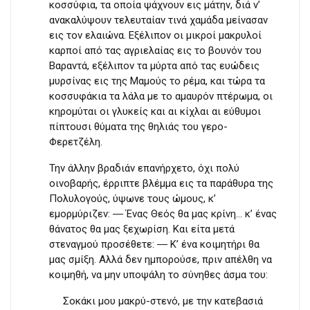
κοσσύφια, τα οποία ψάχνουν εις μάτην, διά ν’
ανακαλύψουν τελευταίαν τινά χαμάδα μείνασαν
εις τον ελαιώνα. Εξέλιπον οι μικροί μακρυλοί
καρποί από τας αγριελαίας εις το βουνόν του
Βαραντά, εξέλιπον τα μύρτα από τας ευώδεις
μυρσίνας εις της Μαμούς το ρέμα, και τώρα τα
κοσσυφάκια τα λάλα με το αμαυρόν πτέρωμα, οι
κηρομύται οι γλυκείς και αι κίχλαι αι εύθυμοι
πίπτουσι θύματα της θηλιάς του γερο-
Φερετζέλη.
Την άλλην βραδιάν επανήρχετο, όχι πολύ
οινοβαρής, έρριπτε βλέμμα εις τα παράθυρα της
Πολυλογούς, ύψωνε τους ώμους, κ’
εμορμύριζεν: ― Ένας Θεός θα μας κρίνη… κ’ ένας
θάνατος θα μας ξεχωρίση. Και είτα μετά
στεναγμού προσέθετε: ― Κ’ ένα κοιμητήρι θα
μας σμίξη. Αλλά δεν ημπορούσε, πριν απέλθη να
κοιμηθή, να μην υποψάλη το σύνηθες άσμα του:
Σοκάκι μου μακρύ-στενό, με την κατεβασιά