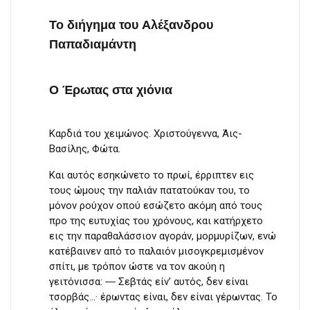
Το διήγημα του Αλέξανδρου
Παπαδιαμάντη
Ο Έρωτας στα χιόνια
Καρδιά του χειμώνος. Χριστούγεννα, Άις-
Βασίλης, Φώτα.
Και αυτός εσηκώνετο το πρωί, έρριπτεν εις
τους ώμους την παλιάν πατατούκαν του, το
μόνον ρούχον οπού εσώζετο ακόμη από τους
προ της ευτυχίας του χρόνους, και κατήρχετο
εις την παραθαλάσσιον αγοράν, μορμυρίζων, ενώ
κατέβαινεν από το παλαιόν μισογκρεμισμένον
σπίτι, με τρόπον ώστε να τον ακούη η
γειτόνισσα: ― Σεβτάς είν’ αυτός, δεν είναι
τσορβάς…· έρωντας είναι, δεν είναι γέρωντας. Το