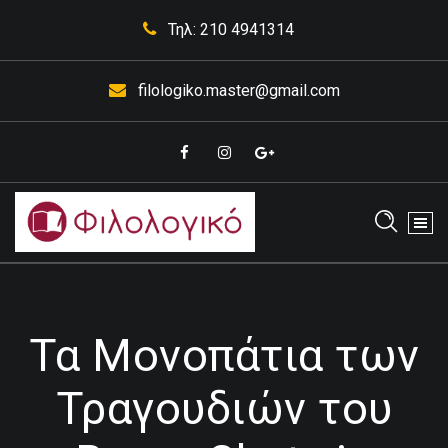
Skip
Τηλ: 210 4941314
to
content
filologiko.master@gmail.com
Έκθεσης Κορυδαλλός
Τα Μονοπάτια των
Τραγουδιών του