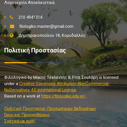
Λογοτεχνία Αποκλειστικά.
210 4941314
filologiko.master@gmail.com
Δημητρακοπούλου 18, Κορυδαλλός
Πολιτική Προστασίας
Φιλολογικό by Μάκης Τσελέντης & Ρίτα Σουλάρη is licensed
under a
Creative Commons Attribution-NonCommercial-
NoDerivatives 4.0 International License
.
Based on a work at
https://filologiko.edu.gr/
.
Πολιτική Προστασίας Προσωπικών Δεδομένων
Όροι και Προϋποθέσεις
Σχετικά με εμάς