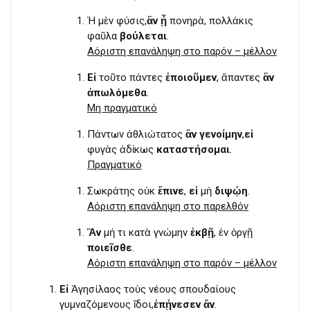
Ἡ μὲν φύσις,
ἂν ᾖ
πονηρὰ, πολλάκις
φαῦλα
βούλεται
.
Αόριστη επανάληψη στο παρόν – μέλλον
Εἰ
τοῦτο πάντες
ἐποιοῦμεν
, ἅπαντες
ἂν
ἀπωλόμεθα
.
Μη πραγματικό
Πάντων ἀθλιώτατος
ἂν γενοίμην
,
εἰ
φυγὰς ἀδίκως
καταστήσομαι
.
Πραγματικό
Σωκράτης οὐκ
ἔπινε
,
εἰ
μὴ
διψῴη
.
Αόριστη επανάληψη στο παρελθόν
Ἂν
μή τι κατὰ γνώμην
ἐκβῇ
, ἐν ὀργῇ
ποιεῖσθε
.
Αόριστη επανάληψη στο παρόν – μέλλον
Εἰ
Ἀγησίλαος τοὺς νέους σπουδαίους
γυμναζόμενους ἴδοι,
ἐπῄνεσεν ἄν
.