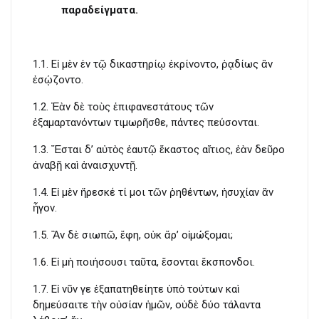
παραδείγματα.
1.1. Εἰ μὲν ἐν τῷ δικαστηρίῳ ἐκρίνοντο, ῥᾳδίως ἂν
ἐσῴζοντο.
1.2. Ἐὰν δὲ τοὺς ἐπιφανεστάτους τῶν
ἐξαμαρτανόντων τιμωρῆσθε, πάντες πεύσονται.
1.3. Ἔσται δ’ αὐτὸς ἑαυτῷ ἕκαστος αἴτιος, ἐὰν δεῦρο
ἀναβῇ καὶ ἀναισχυντῇ.
1.4. Εἰ μὲν ἤρεσκέ τί μοι τῶν ῥηθέντων, ἡσυχίαν ἂν
ἦγον.
1.5. Ἂν δὲ σιωπῶ, ἔφη, οὐκ ἄρ’ οἰμώξομαι;
1.6. Εἰ μὴ ποιήσουσι ταῦτα, ἔσονται ἔκσπονδοι.
1.7. Εἰ νῦν γε ἐξαπατηθείητε ὑπὸ τούτων καὶ
δημεύσαιτε τὴν οὐσίαν ἡμῶν, οὐδὲ δύο τάλαντα