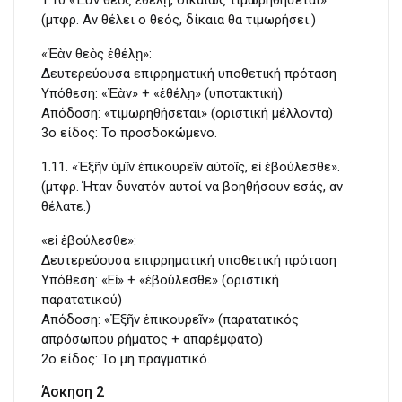
(μτφρ. Aν θέλει ο θεός, δίκαια θα τιμωρήσει.)
«Ἐὰν θεὸς ἐθέλῃ»:
Δευτερεύουσα επιρρηματική υποθετική πρόταση
Υπόθεση: «Ἐὰν» + «ἐθέλῃ» (υποτακτική)
Απόδοση: «τιμωρηθήσεται» (οριστική μέλλοντα)
3ο είδος: To προσδοκώμενο.
1.11. «Ἐξῆν ὑμῖν ἐπικουρεῖν αὐτοῖς, εἰ ἐβούλεσθε».
(μτφρ. Ήταν δυνατόν αυτοί να βοηθήσουν εσάς, αν
θέλατε.)
«εἰ ἐβούλεσθε»:
Δευτερεύουσα επιρρηματική υποθετική πρόταση
Υπόθεση: «Εἰ» + «ἐβούλεσθε» (οριστική
παρατατικού)
Απόδοση: «Ἐξῆν ἐπικουρεῖν» (παρατατικός
απρόσωπου ρήματος + απαρέμφατο)
2ο είδος: To μη πραγματικό.
Άσκηση 2