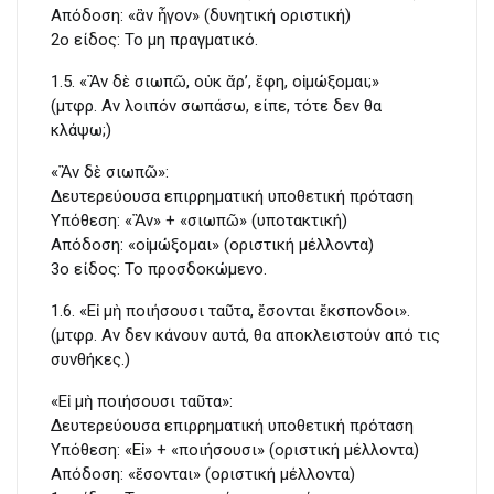
Απόδοση: «ἂν ἦγον» (δυνητική οριστική)
2ο είδος: To μη πραγματικό.
1.5. «Ἂν δὲ σιωπῶ, οὐκ ἄρ’, ἔφη, οἰμώξομαι;»
(μτφρ. Αν λοιπόν σωπάσω, είπε, τότε δεν θα
κλάψω;)
«Ἂν δὲ σιωπῶ»:
Δευτερεύουσα επιρρηματική υποθετική πρόταση
Υπόθεση: «Ἂν» + «σιωπῶ» (υποτακτική)
Απόδοση: «οἰμώξομαι» (οριστική μέλλοντα)
3ο είδος: To προσδοκώμενο.
1.6. «Εἰ μὴ ποιήσουσι ταῦτα, ἔσονται ἔκσπονδοι».
(μτφρ. Αν δεν κάνουν αυτά, θα αποκλειστούν από τις
συνθήκες.)
«Εἰ μὴ ποιήσουσι ταῦτα»:
Δευτερεύουσα επιρρηματική υποθετική πρόταση
Υπόθεση: «Εἰ» + «ποιήσουσι» (οριστική μέλλοντα)
Απόδοση: «ἔσονται» (οριστική μέλλοντα)