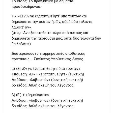
1ο είδος: To πραγματικό με σημασία
προσδοκώμενου.
1.7. «Εἰ νῦν γε ἐξαπατηθείητε ὑπὸ τούτων καὶ
δημεύσαιτε τὴν οὐσίαν ἡμῶν, οὐδὲ δύο τάλαντα
λάβοιτ’ ἄν».
(μτφρ. Αν εξαπατηθείτε τώρα από αυτούς και
δημεύσετε την περιουσία μας, ούτε δύο τάλαντα δεν
θα λάβετε.)
Δευτερεύουσες επιρρηματικές υποθετικές
προτάσεις – Σύνθετος Υποθετικός Λόγος
α) «Εἰ νῦν γε ἐξαπατηθείητε ὑπὸ τούτων»:
Υπόθεση: «Εἰ» + «ἐξαπατηθείητε» (ευκτική)
Απόδοση: «λάβοιτ’ ἂν» (δυνητική ευκτική)
5ο είδος: Απλή σκέψη του λέγοντος.
β) (Εἰ) + «δημεύσαιτε»
Απόδοση: «λάβοιτ’ ἂν» (δυνητική ευκτική)
5ο είδος: Απλή σκέψη του λέγοντος.