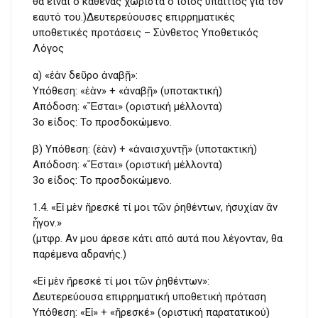
θα είναι ο καθένας χωριστά ο ίδιος υπαίτιος για τον
εαυτό του.)Δευτερεύουσες επιρρηματικές
υποθετικές προτάσεις – Σύνθετος Υποθετικός
Λόγος
α) «ἐὰν δεῦρο ἀναβῇ»:
Υπόθεση: «ἐὰν» + «ἀναβῇ» (υποτακτική)
Απόδοση: «Ἔσται» (οριστική μέλλοντα)
3ο είδος: To προσδοκώμενο.
β) Υπόθεση: (ἐὰν) + «ἀναισχυντῇ» (υποτακτική)
Απόδοση: «Ἔσται» (οριστική μέλλοντα)
3ο είδος: To προσδοκώμενο.
1.4. «Εἰ μὲν ἤρεσκέ τί μοι τῶν ῥηθέντων, ἡσυχίαν ἂν
ἦγον.»
(μτφρ. Αν μου άρεσε κάτι από αυτά που λέγονταν, θα
παρέμενα αδρανής.)
«Εἰ μὲν ἤρεσκέ τί μοι τῶν ῥηθέντων»:
Δευτερεύουσα επιρρηματική υποθετική πρόταση
Υπόθεση: «Εἰ» + «ἤρεσκέ» (οριστική παρατατικού)