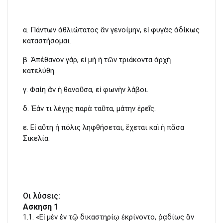
α. Πάντων ἀθλιώτατος ἂν γενοίμην, εἰ φυγὰς ἀδίκως
καταστήσομαι.
β. Ἀπέθανον γάρ, εἰ μὴ ἡ τῶν τριάκοντα ἀρχὴ
κατελύθη.
γ. Φαίη ἂν ἡ θανοῦσα, εἰ φωνὴν λάβοι.
δ. Ἐάν τι λέγῃς παρὰ ταῦτα, μάτην ἐρεῖς.
ε. Εἰ αὕτη ἡ πόλις ληφθήσεται, ἔχεται καὶ ἡ πᾶσα
Σικελία.
Οι λύσεις:
Ασκηση 1
1.1. «Εἰ μὲν ἐν τῷ δικαστηρίῳ ἐκρίνοντο, ῥᾳδίως ἂν