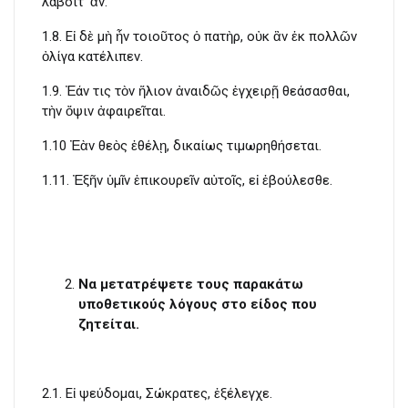
λάβοιτ’ ἄν.
1.8. Εἰ δὲ μὴ ἦν τοιοῦτος ὁ πατὴρ, οὐκ ἂν ἐκ πολλῶν
ὀλίγα κατέλιπεν.
1.9. Ἐάν τις τὸν ἥλιον ἀναιδῶς ἐγχειρῇ θεάσασθαι,
τὴν ὄψιν ἀφαιρεῖται.
1.10 Ἐὰν θεὸς ἐθέλῃ, δικαίως τιμωρηθήσεται.
1.11. Ἐξῆν ὑμῖν ἐπικουρεῖν αὐτοῖς, εἰ ἐβούλεσθε.
Να μετατρέψετε τους παρακάτω
υποθετικούς λόγους στο είδος που
ζητείται.
2.1. Εἰ ψεύδομαι, Σώκρατες, ἐξέλεγχε.