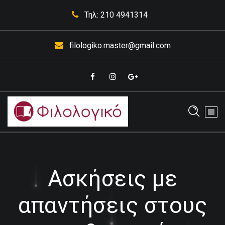
Skip
Τηλ: 210 4941314
to
content
filologiko.master@gmail.com
Έκθεσης Κορυδαλλός
Ασκήσεις με
απαντήσεις στους