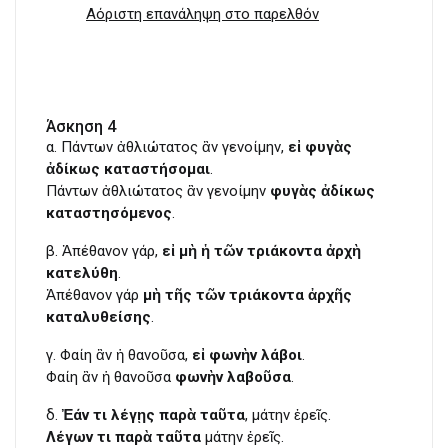
Αόριστη επανάληψη στο παρελθόν
Άσκηση 4
α. Πάντων ἀθλιώτατος ἂν γενοίμην,
εἰ φυγὰς
ἀδίκως καταστήσομαι
.
Πάντων ἀθλιώτατος ἂν γενοίμην
φυγὰς ἀδίκως
καταστησόμενος
.
β. Ἀπέθανον γάρ,
εἰ μὴ ἡ τῶν τριάκοντα ἀρχὴ
κατελύθη
.
Ἀπέθανον γάρ
μὴ τῆς τῶν τριάκοντα ἀρχῆς
καταλυθείσης
.
γ. Φαίη ἂν ἡ θανοῦσα,
εἰ φωνὴν λάβοι
.
Φαίη ἂν ἡ θανοῦσα
φωνὴν λαβοῦσα
.
δ.
Ἐάν τι λέγῃς παρὰ ταῦτα
, μάτην ἐρεῖς.
Λέγων τι παρὰ ταῦτα
μάτην ἐρεῖς.