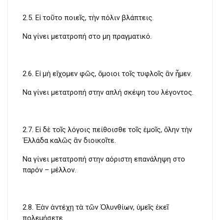
2.5. Εἰ τοῦτο ποιεῖς, τὴν πόλιν βλάπτεις.
Να γίνει μετατροπή στο μη πραγματικό.
2.6. Εἰ μὴ εἴχομεν φῶς, ὅμοιοι τοῖς τυφλοῖς ἂν ἦμεν.
Να γίνει μετατροπή στην απλή σκέψη του λέγοντος.
2.7. Εἰ δὲ τοῖς λόγοις πείθοισθε τοῖς ἐμοῖς, ὅλην τὴν
Ἑλλάδα καλῶς ἂν διοικοῖτε.
Να γίνει μετατροπή στην αόριστη επανάληψη στο
παρόν – μέλλον.
2.8. Ἐὰν ἀντέχῃ τὰ τῶν Ὀλυνθίων, ὑμεῖς ἐκεῖ
πολεμήσετε.