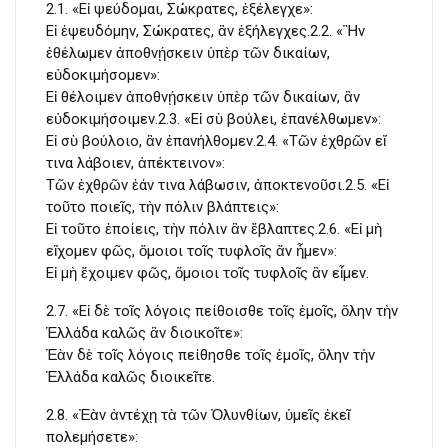
2.1. «Εἰ ψεύδομαι, Σώκρατες, ἐξέλεγχε»:
Εἰ ἐψευδόμην, Σώκρατες, ἂν ἐξήλεγχες.2.2. «Ἢν
ἐθέλωμεν ἀποθνῄσκειν ὑπὲρ τῶν δικαίων,
εὐδοκιμήσομεν»:
Εἰ θέλοιμεν ἀποθνῄσκειν ὑπὲρ τῶν δικαίων, ἂν
εὐδοκιμήσοιμεν.2.3. «Εἰ σὺ βούλει, ἐπανέλθωμεν»:
Εἰ σὺ βούλοιο, ἂν ἐπανήλθομεν.2.4. «Τῶν ἐχθρῶν εἴ
τινα λάβοιεν, ἀπέκτεινον»:
Τῶν ἐχθρῶν ἐάν τινα λάβωσιν, ἀποκτενοῦσι.2.5. «Εἰ
τοῦτο ποιεῖς, τὴν πόλιν βλάπτεις»:
Εἰ τοῦτο ἐποίεις, τὴν πόλιν ἂν ἔβλαπτες.2.6. «Εἰ μὴ
εἴχομεν φῶς, ὅμοιοι τοῖς τυφλοῖς ἄν ἦμεν»:
Εἰ μὴ ἔχοιμεν φῶς, ὅμοιοι τοῖς τυφλοῖς ἂν εἶμεν.
2.7. «Εἰ δὲ τοῖς λόγοις πείθοισθε τοῖς ἐμοῖς, ὅλην τὴν
Ἑλλάδα καλῶς ἂν διοικοῖτε»:
Ἐὰν δὲ τοῖς λόγοις πείθησθε τοῖς ἐμοῖς, ὅλην τὴν
Ἑλλάδα καλῶς διοικεῖτε.
2.8. «Ἐὰν ἀντέχῃ τὰ τῶν Ὀλυνθίων, ὑμεῖς ἐκεῖ
πολεμήσετε»: