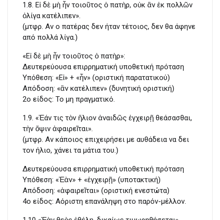
1.8. Εἰ δὲ μὴ ἦν τοιοῦτος ὁ πατὴρ, οὐκ ἂν ἐκ πολλῶν
ὀλίγα κατέλιπεν».
(μτφρ. Αν ο πατέρας δεν ήταν τέτοιος, δεν θα άφηνε
από πολλά λίγα.)
«Εἰ δὲ μὴ ἦν τοιοῦτος ὁ πατὴρ»:
Δευτερεύουσα επιρρηματική υποθετική πρόταση
Υπόθεση: «Εἰ» + «ἦν» (οριστική παρατατικού)
Απόδοση: «ἂν κατέλιπεν» (δυνητική οριστική)
2ο είδος: To μη πραγματικό.
1.9. «Ἐάν τις τὸν ἥλιον ἀναιδῶς ἐγχειρῇ θεάσασθαι,
τὴν ὄψιν ἀφαιρεῖται».
(μτφρ. Αν κάποιος επιχειρήσει με αυθάδεια να δει
τον ήλιο, χάνει τα μάτια του.)
Δευτερεύουσα επιρρηματική υποθετική πρόταση
Υπόθεση: «Ἐὰν» + «ἐγχειρῇ» (υποτακτική)
Απόδοση: «ἀφαιρεῖται» (οριστική ενεστώτα)
4ο είδος: Aόριστη επανάληψη στο παρόν-μέλλον.
1.10 «Ἐὰν θεὸς ἐθέλῃ, δικαίως τιμωρηθήσεται».