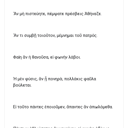
Ἂν μὴ πιστεύητε, πέμψατε πρέσβεις Ἀθήναζε.
Ἄν τι συμβῇ τοιοῦτον, μέμνημαι τοῦ πατρός.
Φαίη ἂν ἡ θανοῦσα, εἰ φωνὴν λάβοι.
Ἡ μὲν φύσις, ἂν ᾖ πονηρὰ, πολλάκις φαῦλα
βούλεται.
Εἰ τοῦτο πάντες ἐποιοῦμεν, ἅπαντες ἂν ἀπωλόμεθα.