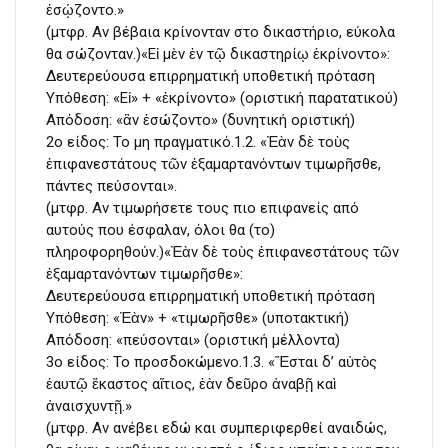
ἐσῴζοντο.»
(μτφρ. Αν βέβαια κρίνονταν στο δικαστήριο, εύκολα
θα σώζονταν.)«Εἰ μὲν ἐν τῷ δικαστηρίῳ ἐκρίνοντο»:
Δευτερεύουσα επιρρηματική υποθετική πρόταση
Υπόθεση: «Εἰ» + «ἐκρίνοντο» (οριστική παρατατικού)
Απόδοση: «ἂν ἐσώζοντο» (δυνητική οριστική)
2ο είδος: To μη πραγματικό.1.2. «Ἐὰν δὲ τοὺς
ἐπιφανεστάτους τῶν ἐξαμαρτανόντων τιμωρῆσθε,
πάντες πεύσονται».
(μτφρ. Αν τιμωρήσετε τους πιο επιφανείς από
αυτούς που έσφαλαν, όλοι θα (το)
πληροφορηθούν.)«Ἐὰν δὲ τοὺς ἐπιφανεστάτους τῶν
ἐξαμαρτανόντων τιμωρῆσθε»:
Δευτερεύουσα επιρρηματική υποθετική πρόταση
Υπόθεση: «Ἐὰν» + «τιμωρῆσθε» (υποτακτική)
Απόδοση: «πεύσονται» (οριστική μέλλοντα)
3ο είδος: To προσδοκώμενο.1.3. «Ἔσται δ’ αὐτὸς
ἑαυτῷ ἕκαστος αἴτιος, ἐὰν δεῦρο ἀναβῇ καὶ
ἀναισχυντῇ.»
(μτφρ. Αν ανέβει εδώ και συμπεριφερθεί αναιδώς,