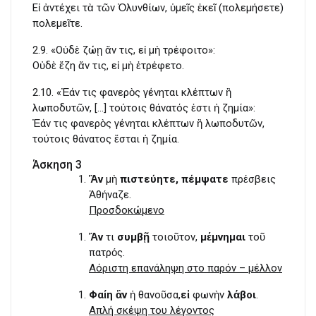
Εἰ ἀντέχει τὰ τῶν Ὀλυνθίων, ὑμεῖς ἐκεῖ (πολεμήσετε)
πολεμεῖτε.
2.9. «Οὐδὲ ζώῃ ἄν τις, εἰ μὴ τρέφοιτο»:
Οὐδὲ ἔζη ἄν τις, εἰ μὴ ἐτρέφετο.
2.10. «Ἐάν τις φανερὸς γένηται κλέπτων ἢ
λωποδυτῶν, […] τούτοις θάνατός ἐστι ἡ ζημία»:
Ἐάν τις φανερὸς γένηται κλέπτων ἢ λωποδυτῶν,
τούτοις θάνατος ἔσται ἡ ζημία.
Άσκηση 3
Ἂν
μὴ
πιστεύητε, πέμψατε
πρέσβεις
Ἀθήναζε.
Προσδοκώμενο
Ἄν
τι
συμβῇ
τοιοῦτον,
μέμνημαι
τοῦ
πατρός.
Αόριστη επανάληψη στο παρόν – μέλλον
Φαίη ἂν
ἡ θανοῦσα,
εἰ
φωνὴν
λάβοι
.
Απλή σκέψη του λέγοντος