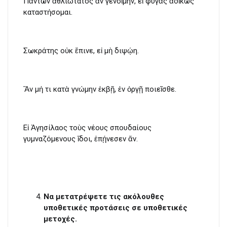
Πάντων ἀθλιώτατος ἂν γενοίμην, εἰ φυγὰς ἀδίκως
καταστήσομαι.
Σωκράτης οὐκ ἔπινε, εἰ μὴ διψῴη.
Ἂν μή τι κατὰ γνώμην ἐκβῇ, ἐν ὀργῇ ποιεῖσθε.
Εἰ Ἀγησίλαος τοὺς νέους σπουδαίους
γυμναζόμενους ἴδοι, ἐπῄνεσεν ἄν.
Να μετατρέψετε τις ακόλουθες
υποθετικές προτάσεις σε υποθετικές
μετοχές.