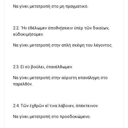
Να γίνει μετατροπή στο μη πραγματικό.
2.2. Ἢν ἐθέλωμεν ἀποθνῄσκειν ὑπὲρ τῶν δικαίων,
εὐδοκιμήσομεν.
Να γίνει μετατροπή στην απλή σκέψη του λέγοντος.
2.3. Εἰ σὺ βούλει, ἐπανέλθωμεν.
Να γίνει μετατροπή στην αόριστη επανάληψη στο
παρελθόν.
2.4. Τῶν ἐχθρῶν εἴ τινα λάβοιεν, ἀπέκτεινον.
Να γίνει μετατροπή στο προσδοκώμενο.