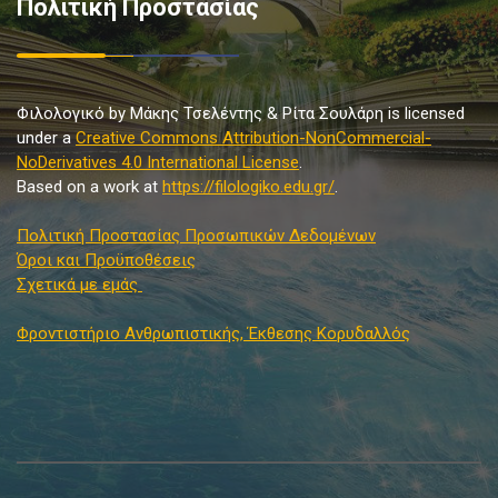
Πολιτική Προστασίας
Φιλολογικό by Μάκης Τσελέντης & Ρίτα Σουλάρη is licensed
under a
Creative Commons Attribution-NonCommercial-
NoDerivatives 4.0 International License
.
Based on a work at
https://filologiko.edu.gr/
.
Πολιτική Προστασίας Προσωπικών Δεδομένων
Όροι και Προϋποθέσεις
Σχετικά με εμάς
Φροντιστήριο Ανθρωπιστικής, Έκθεσης Κορυδαλλός