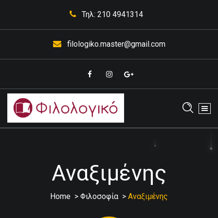
Skip
Τηλ: 210 4941314
to
content
filologiko.master@gmail.com
Έκθεσης Κορυδαλλός
Αναξιμένης
Home
>
Φιλοσοφία
>
Αναξιμένης