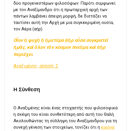
δύο προγενεστέρων φιλοσόφων. Παρότι συμφωνεί
με τον Αναξίμανδρο ότι η πρωταρχική αρχή των
πάντων λαμβάνει άπειρη μορφή, δε διστάζει να
ταυτίσει αυτή την Αρχή με μια συγκεκριμένη ουσία,
τον Αέρα (αήρ)
Οἷον ἡ ψυχὴ ἡ ἡμετέρα ἀὴρ οὖσα συγκρατεῖ
ἡμᾶς, καὶ ὅλον τὸν κόσμον πνεῦμα καὶ ἀὴρ
περιέχει
.
Αναξιμένης, απόσπ. 2
Η Σύνθεση
Ο Αναξιμένης είναι ένας στοχαστής που φιλοσοφικά
η σκέψη του είναι συνθετότερη από αυτή του Θαλή.
Ακολουθώντας τη σύλληψη του Αναξίμανδρου για τη
συνεχή γένεση των στοιχείων, τονίζει ότι η
εικόνα